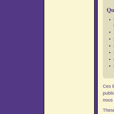
Que
Ces l
publi
nous 
These