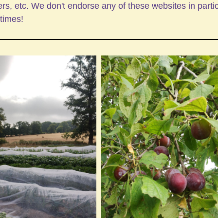
ers, etc. We don't endorse any of these websites in partic
times!