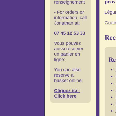
prov
renseignement
- For orders or
Légum
information, call
Grati
Jonathan at:
07 45 12 53 33
Rec
Vous pouvez
aussi réserver
un panier en
Re
ligne:
You can also
reserve a
basket online:
Cliquez ici -
Click here