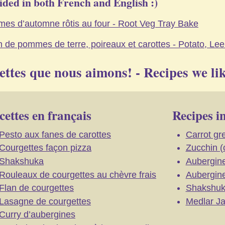
ided in both French and English :)
es d’automne rôtis au four - Root Veg Tray Bake
n de pommes de terre, poireaux et carottes - Potato, Lee
ettes que nous aimons! - Recipes we lik
cettes en français
Recipes i
Pesto aux fanes de carottes
Carrot gr
Courgettes façon pizza
Zucchin (c
Shakshuka
Aubergine
Rouleaux de courgettes au chèvre frais
Aubergine
Flan de courgettes
Shakshu
Lasagne de courgettes
Medlar J
Curry d’aubergines