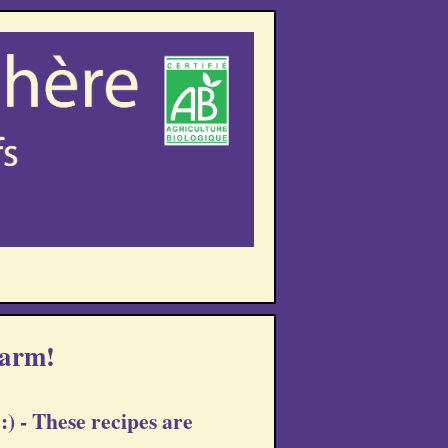
Farm!
:) - These recipes are