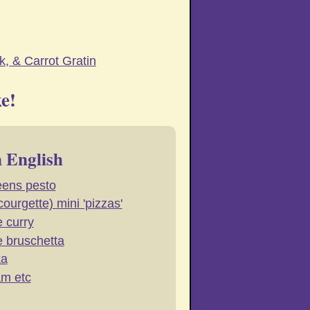
k, & Carrot Gratin
e!
n English
eens pesto
ourgette) mini 'pizzas'
 curry
 bruschetta
ka
am etc